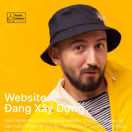
Website
Đang Xây Dựng
Faith Works hiện đang nâng cấp website. Chúng tôi sẽ quay lại
sớm. Cảm ơn bạn đã chờ đợi. Faith Works is currently upgrading
our website. We’ll be back soon. Thank you for your patience.