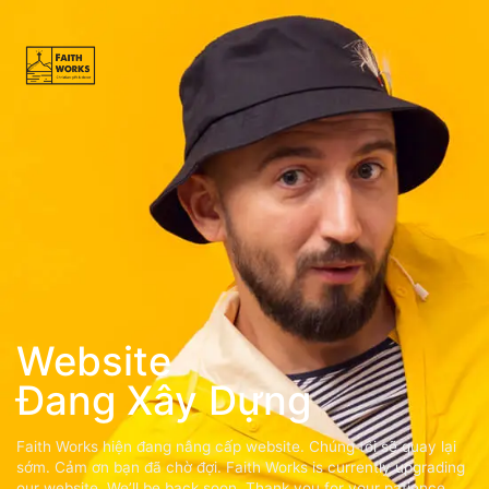
Website
Đang Xây Dựng
Faith Works hiện đang nâng cấp website. Chúng tôi sẽ quay lại
sớm. Cảm ơn bạn đã chờ đợi. Faith Works is currently upgrading
our website. We’ll be back soon. Thank you for your patience.