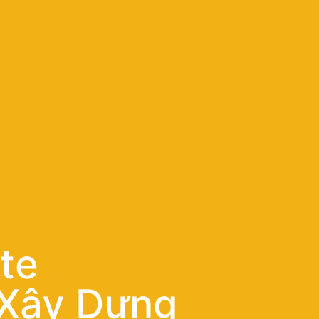
te
Xây Dựng