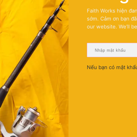
Faith Works hiện đan
sớm. Cảm ơn bạn đã c
our website. We’ll b
Nếu bạn có mật khẩu