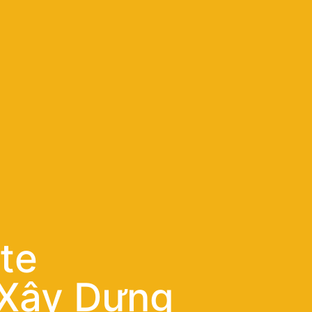
te
Xây Dựng