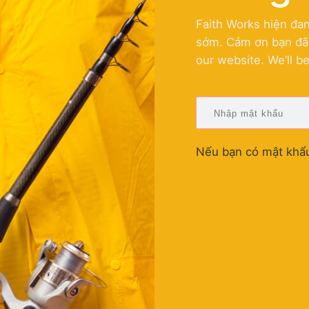
Faith Works hiện đan
sớm. Cảm ơn bạn đã c
our website. We’ll b
Nếu bạn có mật khẩu